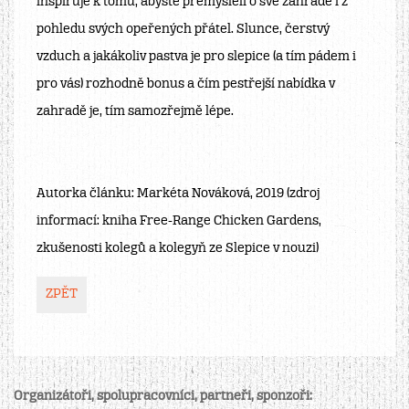
inspiruje k tomu, abyste přemýšleli o své zahradě i z
pohledu svých opeřených přátel. Slunce, čerstvý
vzduch a jakákoliv pastva je pro slepice (a tím pádem i
pro vás) rozhodně bonus a čím pestřejší nabídka v
zahradě je, tím samozřejmě lépe.
Autorka článku: Markéta Nováková, 2019 (zdroj
informací: kniha Free-Range Chicken Gardens,
zkušenosti kolegů a kolegyň ze Slepice v nouzi)
ZPĚT
Organizátoři, spolupracovníci, partneři, sponzoři: