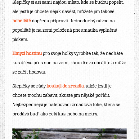
Slepičky si asi sami najdou místo, kde se budou popelit,
ale jestli je chcete nějak navést, můžete jim takové
popeliště
dopředu připravit. Jednoduchý návod na
popeliště je na zemi položená pneumatika vyplněná
pískem.
Hmyzí hostinu
pro svoje holky vyrobíte tak, že necháte
kus dřeva přes noc na zemi, ráno dřevo obrátíte a může
se začít hodovat.
Slepičky se rády
koukají do zrcadla
, takže jestli je
chcete trochu zabavit, zkuste jim nějaké pořídit.
Nejbezpečnější je nalepovací zrcadlová folie, která se
prodává buď jako celý kus, nebo na metry.