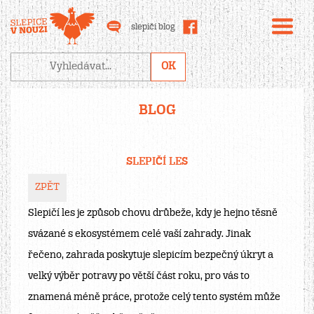
slepičí blog
BLOG
SLEPIČÍ LES
ZPĚT
Slepičí les je způsob chovu drůbeže, kdy je hejno těsně
svázané s ekosystémem celé vaší zahrady. Jinak
řečeno, zahrada poskytuje slepicím bezpečný úkryt a
velký výběr potravy po větší část roku, pro vás to
znamená méně práce, protože celý tento systém může