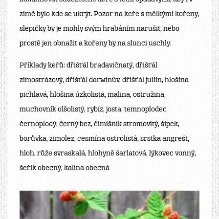
zimě bylo kde se ukrýt. Pozor na keře s mělkými kořeny,
slepičky by je mohly svým hrabáním narušit, nebo
prostě jen obnažit a kořeny by na slunci uschly.
Příklady keřů:
dřišťál bradavičnatý
,
dřišťál
zimostrázový, dřišťál darwinův, dřišťál juliin,
hlošina
pichlavá, hlošina úzkolistá
,
malina, ostružina
,
muchovník olšolistý
,
rybíz, josta
,
temnoplodec
černoplodý
,
černý bez
,
čimišník stromovitý
,
šípek
,
borůvka, zimolez, cesmína ostrolistá, srstka angrešt,
hloh, růže svraskalá, hlohyně šarlatová, lýkovec vonný,
šeřík obecný, kalina obecná