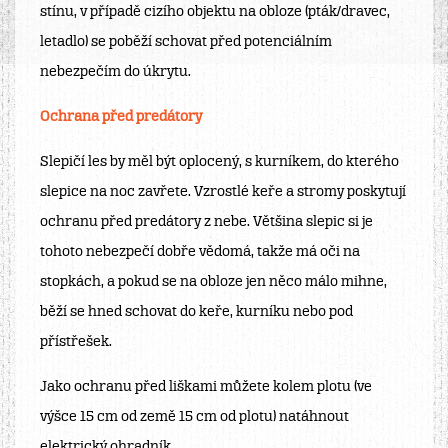
stínu, v případě cizího objektu na obloze (pták/dravec,
letadlo) se poběží schovat před potenciálním
nebezpečím do úkrytu.
Ochrana před predátory
Slepičí les by měl být oplocený, s kurníkem, do kterého
slepice na noc zavřete. Vzrostlé keře a stromy poskytují
ochranu před predátory z nebe. Většina slepic si je
tohoto nebezpečí dobře vědomá, takže má oči na
stopkách, a pokud se na obloze jen něco málo mihne,
běží se hned schovat do keře, kurníku nebo pod
přístřešek.
Jako ochranu před liškami můžete kolem plotu (ve
výšce 15 cm od země 15 cm od plotu) natáhnout
elektrický ohradník.