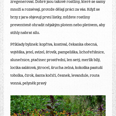
zregenerovat. Dobré jsou takové rostliny, které se samy
množí a rozsévají, protože dělají práci za vás. Když se
brzy z jara objevují první lístky, můžete rostliny
preventivně ohradit nějakým plotem nebo pletivem, aby
stihly nabrat sílu.
Příklady bylinek:
kopřiva
,
kostival,
čekanka obecná
,
vojtěška
,
jetel
,
svízel,
šťovík,
pampeliška
,
lichořeřišnice,
slunečnice, ptačinec prostřední, len setý, merlík bílý,
locika salátová, jitrocel, šrucha zelná, kokoška pastuší
tobolka, čirok, šanta kočičí, česnek, levandule, routa
vonná, pelyněk pravý