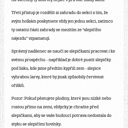
na všechny ty dobroty nejste v přírodě nikdy sami.
Třetí přístup je rozdělit si zahradu do sekcí s tím, že
svým holkám poskytnete vždy jen jednu sekci, zatímco
ty ostatní části zahrady se mezitím ze “slepičího
nájezdu” vzpamatují.
Správný nadšenec se naučí se slepičkami pracovat i ke
svému prospěchu - například je dobré pustit slepičky
pod lísku, kde jsme předtím kypřili zem - slepice
vyhrabou larvy, které by jinak způsobily červivost
oříšků.
Pozor: Pokud pěstujete plodiny, které jsou nízké nebo
rostou přímo na zemi, vždycky je chraňte před
slepičkami, aby se vaše budoucí potrava nedostala do
styku se slepičími hovínky.