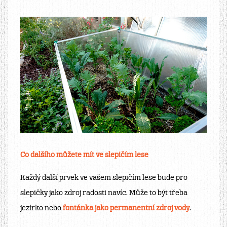
Co dalšího můžete mít ve slepičím lese
Každý další prvek ve vašem slepičím lese bude pro
slepičky jako zdroj radosti navíc. Může to být třeba
jezírko nebo
fontánka jako permanentní zdroj vody
.