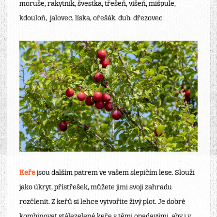
moruše
,
rakytník
,
švestka
,
třešeň
,
višeň, mišpule,
kdouloň,
jalovec, líska, ořešák, dub, dřezovec
Keře
jsou dalším patrem ve vašem slepičím lese. Slouží
jako úkryt, přístřešek, můžete jimi svoji zahradu
rozčlenit. Z keřů si lehce vytvoříte živý plot. Je dobré
kombinovat stálezelené keře s těmi opadavými, aby i v