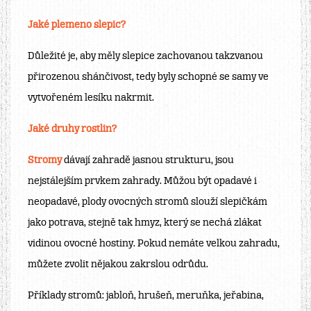
Jaké plemeno slepic?
Důležité je, aby měly slepice zachovanou takzvanou
přirozenou shánčivost, tedy byly schopné se samy ve
vytvořeném lesíku nakrmit.
Jaké druhy rostlin?
Stromy
dávají zahradě jasnou strukturu, jsou
nejstálejším prvkem zahrady. Můžou být opadavé i
neopadavé, plody ovocných stromů slouží slepičkám
jako potrava, stejně tak hmyz, který se nechá zlákat
vidinou ovocné hostiny. Pokud nemáte velkou zahradu,
můžete zvolit nějakou zakrslou odrůdu.
Příklady stromů:
jabloň
,
hrušeň
,
meruňka
,
jeřabina
,