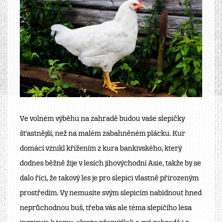
Ve volném výběhu na zahradě budou vaše slepičky
šťastnější, než na malém zabahněném plácku. Kur
domácí vznikl křížením z kura bankivského, který
dodnes běžně žije v lesích jihovýchodní Asie, takže by se
dalo říci, že takový les je pro slepici vlastně přirozeným
prostředím. Vy nemusíte svým slepicím nabídnout hned
neprůchodnou buš, třeba vás ale téma slepičího lesa