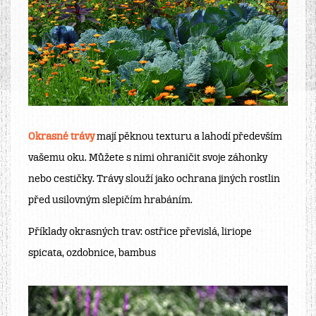
Okrasné trávy
mají pěknou texturu a lahodí především
vašemu oku. Můžete s nimi ohraničit svoje záhonky
nebo cestičky. Trávy slouží jako ochrana jiných rostlin
před usilovným slepičím hrabáním.
Příklady okrasných trav:
ostřice převislá, liriope
spicata, ozdobnice, bambus