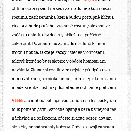
Každé roční období má svá specifika.
Na jaře
budete
chtít možná vysadit na svoji zahradu nějakou novou
rostlinu, zasít semínka, která budou postupně klíčit a
růst. Asi bude potřeba tyto nové rostliny alespoň ze
začátku oplotit, aby dostaly příležitost pořádně
zakořenit. Po zimě je na zahradě o zelené krmení
trochu nouze, takže je každý lísteček v ohrožení, i
takový, kterého by si slepice v období hojnosti ani
nevšimly. Zkuste si rostliny co nejvíce předpěstovat
mimo zahradu, semínka nemají před slepičkami šanci,
mladé křehké rostlinky dostatečně ochraňte pletivem.
V létě
vás mohou potrápit vedra, naštěstí les poskytuje
tolik potřebný stín. Vzrostlé byliny a keře už nejsou tak
náchylné na poškození, přesto si dejte pozor, aby jim
slepičky nepodhrabaly kořeny. Občas si svoji zahradu