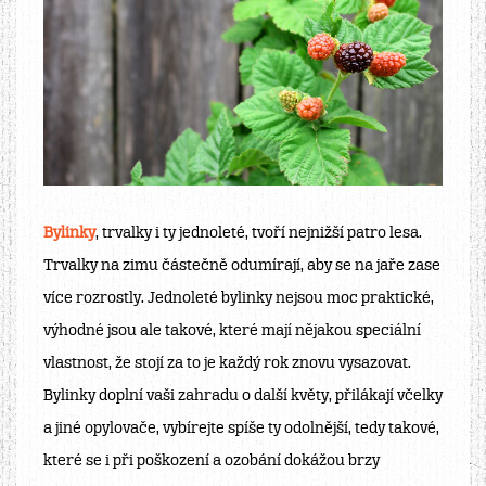
Bylinky
, trvalky i ty jednoleté, tvoří nejnižší patro lesa.
Trvalky na zimu částečně odumírají, aby se na jaře zase
více rozrostly. Jednoleté bylinky nejsou moc praktické,
výhodné jsou ale takové, které mají nějakou speciální
vlastnost, že stojí za to je každý rok znovu vysazovat.
Bylinky doplní vaši zahradu o další květy, přilákají včelky
a jiné opylovače, vybírejte spíše ty odolnější, tedy takové,
které se i při poškození a ozobání dokážou brzy