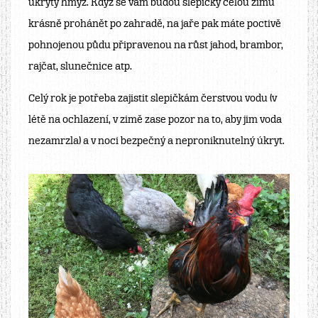
ukrytý hmyz. Když se vám budou slepičky celou zimu
krásně prohánět po zahradě, na jaře pak máte poctivě
pohnojenou půdu připravenou na růst jahod, brambor,
rajčat, slunečnice atp.
Celý rok je potřeba zajistit slepičkám čerstvou vodu (v
létě na ochlazení, v zimě zase pozor na to, aby jim voda
nezamrzla) a v noci bezpečný a neproniknutelný úkryt.