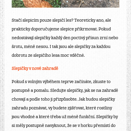
Stačí slepicím pouze slepičí les? Teoreticky ano, ale
prakticky doporučujeme slepice přikrmovat. Pokud
nedostávají slepičky každý den poctivý přísun zrní nebo
šrotu, méně nesou. I tak jsou ale slepičky za každou
dobrotu ze slepičího lesa moc vděčné.
Slepičky v nové zahradě
Pokud s volným výběhem teprve začínáte, zkuste to
postupně a pomalu. Sledujte slepičky, jak se na zahradě
chovají a podle toho ji přizpůsobte. Jak budou slepičky
zahradu poznávat, vy budete zjišťovat, které rostliny
jsou vhodné a které třeba už méně funkční. Slepičky by
si měly postupně navyknout, že se v horku přemístí do