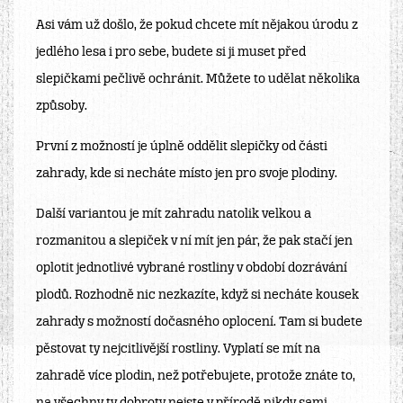
Asi vám už došlo, že pokud chcete mít nějakou úrodu z
jedlého lesa i pro sebe, budete si ji muset před
slepičkami pečlivě ochránit. Můžete to udělat několika
způsoby.
První z možností je úplně oddělit slepičky od části
zahrady, kde si necháte místo jen pro svoje plodiny.
Další variantou je mít zahradu natolik velkou a
rozmanitou a slepiček v ní mít jen pár, že pak stačí jen
oplotit jednotlivé vybrané rostliny v období dozrávání
plodů. Rozhodně nic nezkazíte, když si necháte kousek
zahrady s možností dočasného oplocení. Tam si budete
pěstovat ty nejcitlivější rostliny. Vyplatí se mít na
zahradě více plodin, než potřebujete, protože znáte to,