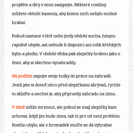
projděte a díry v zemi zasypejte. Některé rostliny
můžete obložit kameny, aby kolem nich nebylo možné
hrabat.
Pokud nastane v létě nebo jindy období sucha, hmyzu
rapidně ubyde, asi nebude k dispozici ani tolik křehkých
bylin a plodin. V období vlhka pak slepičky hrabou jako o
život, aby si všechno vynahradily.
Na podzim
zapojte svoje holky do práce na zahradě.
Jestli jste si doteď něco před slepičkami skrývali, rychle
to skliďte a nechte je, aby připravily zahradu na zimu.
V zimě
může mrznout, ale pokud se mají slepičky kam
schovat, když jim bude zima, tak to pro ně není problém.
Rostlin ubylo, ale z hromádek mulče se dá vyhrabat