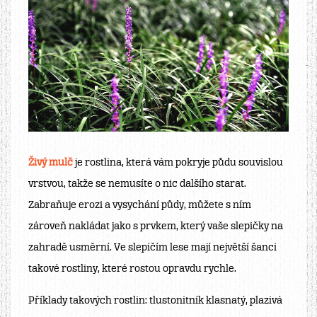
Živý mulč
je rostlina, která vám pokryje půdu souvislou
vrstvou, takže se nemusíte o nic dalšího starat.
Zabraňuje erozi a vysychání půdy, můžete s ním
zároveň nakládat jako s prvkem, který vaše slepičky na
zahradě usměrní. Ve slepičím lese mají největší šanci
takové rostliny, které rostou opravdu rychle.
Příklady takových rostlin:
tlustonitník klasnatý, plazivá