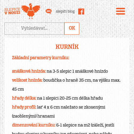
slepičí blog
KURNÍK
Základní parametry kurníku:
snášková hnízda:
na 3-5 slepic 1 snáškové hnízdo
velikost hnízda:
boudička o hraně 35 cm, na výšku max.
45 cm
hřady délka:
na 1 slepici 20-25 cm délka hřadu
hřady profil:
lať 4 x 6 cm naležato se zkosenými
(zaoblenými) hranami
dimenzování kurníku:
6-1 slepice na m2 (záleží, jestli