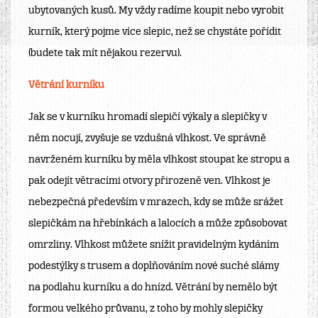
ubytovaných kusů. My vždy radíme koupit nebo vyrobit
kurník, který pojme více slepic, než se chystáte pořídit
(budete tak mít nějakou rezervu).
Větrání kurníku
Jak se v kurníku hromadí slepičí výkaly a slepičky v
něm nocují, zvyšuje se vzdušná vlhkost. Ve správně
navrženém kurníku by měla vlhkost stoupat ke stropu a
pak odejít větracími otvory přirozeně ven. Vlhkost je
nebezpečná především v mrazech, kdy se může srážet
slepičkám na hřebínkách a lalocích a může způsobovat
omrzliny. Vlhkost můžete snížit pravidelným kydáním
podestýlky s trusem a doplňováním nové suché slámy
na podlahu kurníku a do hnízd. Větrání by nemělo být
formou velkého průvanu, z toho by mohly slepičky