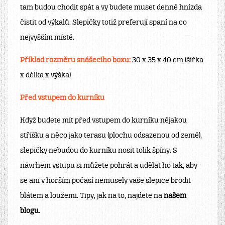
tam budou chodit spát a vy budete muset denně hnízda
čistit od výkalů. Slepičky totiž preferují spaní na co
nejvyšším místě.
Příklad rozměru snášecího boxu:
30 x 35 x 40 cm (šířka
x délka x výška)
Před vstupem do kurníku
Když budete mít před vstupem do kurníku nějakou
stříšku a něco jako terasu (plochu odsazenou od země),
slepičky nebudou do kurníku nosit tolik špíny. S
návrhem vstupu si můžete pohrát a udělat ho tak, aby
se ani v horším počasí nemusely vaše slepice brodit
blátem a loužemi. Tipy, jak na to, najdete na
našem
blogu
.