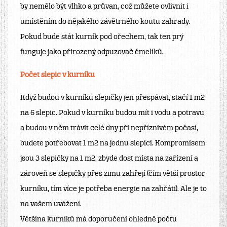
by nemělo být vlhko a průvan, což můžete ovlivnit i
umístěním do nějakého závětrného koutu zahrady.
Pokud bude stát kurník pod ořechem, tak ten prý
funguje jako přirozený odpuzovač čmelíků.
Počet slepic v kurníku
Když budou v kurníku slepičky jen přespávat, stačí 1 m2
na 6 slepic. Pokud v kurníku budou mít i vodu a potravu
a budou v něm trávit celé dny při nepříznivém počasí,
budete potřebovat 1 m2 na jednu slepici. Kompromisem
jsou 3 slepičky na 1 m2, zbyde dost místa na zařízení a
zároveň se slepičky přes zimu zahřejí (čím větší prostor
kurníku, tím více je potřeba energie na zahřátí). Ale je to
na vašem uvážení.
Většina kurníků má doporučení ohledně počtu