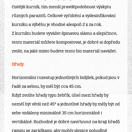
čistěj­ší kurník, tím menší pravděpodobnost výskytu
různých parazitů. Celkové vyčištění a vydesinfikování
kurníku a výběhu je vhodné alespoň 2 x za rok.
Z kurníku budete vyvážet špinavou slámu a slepičince,
tento materiál můžete kompostovat, je dobré si dopředu
zvolit, na jaké místo budete tento bio materiál navážet.
Hřady
Horizontální rozestup jednotlivých bidýlek, pokud jsou v
řadě za sebou, by měl být cca 45 cm.
Když zvolíte hřady typu žebřík, úhel mezi hřady by
neměl být větší než 45° a jednotlivé hřady by měly být od
sebe vzdáleny minimálně 35 cm horizontálně i
vertikálně. Rozhodně je dobré navrhnout na kraji hřadů
rampu se zarážkami, aby mohly slepice pohodlně