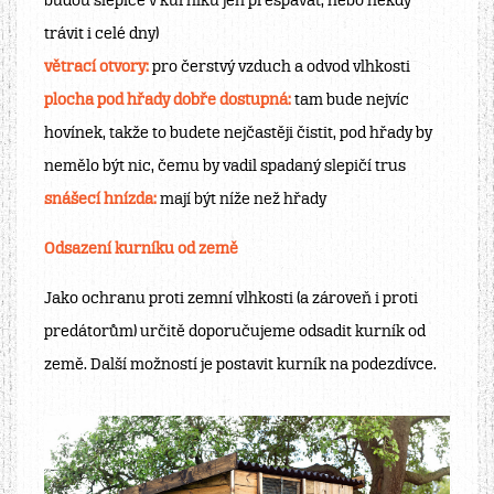
budou slepice v kurníku jen přespávat, nebo někdy
trávit i celé dny)
větrací otvory:
pro čerstvý vzduch a odvod vlhkosti
plocha pod hřady dobře dostupná:
tam bude nejvíc
hovínek, takže to budete nejčastěji čistit, pod hřady by
nemělo být nic, čemu by vadil spadaný slepičí trus
snášecí hnízda:
mají být níže než hřady
Odsazení kurníku od země
Jako ochranu proti zemní vlhkosti (a zároveň i proti
predátorům) určitě doporučujeme odsadit kurník od
země. Další možností je postavit kurník na podezdívce.