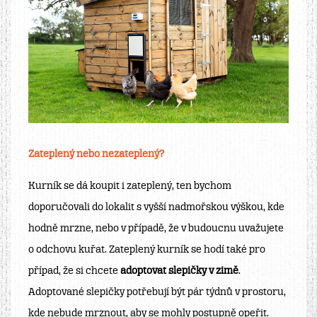
Zateplený nebo nezateplený?
Kurník se dá koupit i zateplený, ten bychom
doporučovali do lokalit s vyšší nadmořskou výškou, kde
hodně mrzne, nebo v případě, že v budoucnu uvažujete
o odchovu kuřat. Zateplený kurník se hodí také pro
případ, že si chcete
adoptovat slepičky v zimě
.
Adoptované slepičky potřebují být pár týdnů v prostoru,
kde nebude mrznout, aby se mohly postupně opeřit.