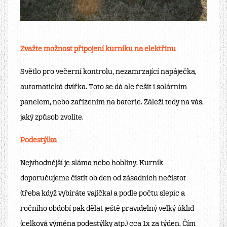
Zvažte možnost připojení kurníku na elektřinu
Světlo pro večerní kontrolu, nezamrzající napáječka,
automatická dvířka. Toto se dá ale řešit i solárním
panelem, nebo zařízením na baterie. Záleží tedy na vás,
jaký způsob zvolíte.
Podestýlka
Nejvhodnější je sláma nebo hobliny. Kurník
doporučujeme čistit ob den od zásadních nečistot
(třeba když vybíráte vajíčka) a podle počtu slepic a
ročního období pak dělat ještě pravidelný velký úklid
(celková výměna podestýlky atp.) cca 1x za týden. Čím