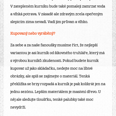
V zatepleném kurníku bude také pomaleji zamrzat voda
a vlhká potrava. V zásadě ale zdravým zcela opeřeným
slepicím zima nevadí. Vadí jim průvan a vlhko.
Kupovaný nebo vyráběný?
Za sebe a za naše fanoušky musíme říct, že nejlepší
variantou je asi kurník od šikovného truhláře, který má
s výrobou kurníků zkušenosti. Pokud budete kurník
kupovat už jako skládačku, nedejte moc na líbivé
obrázky, ale spíš se zajímejte o materiál. Tenká
překližka se brzy rozpadá a kurník je pak kolikrát jen na
jednu sezónu. Lepším materiálem je masivní dřevo. U
něj ale sledujte tloušťku, tenké palubky také moc
nevydrží.