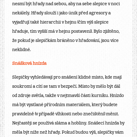
nesmí být hřady nad sebou, aby na sebe slepice v noci
nekálely. Hřady slouží i jako únik před agresory a
vyjadřují také hierarchii v hejnu (čím výš slepice
hřaduje, tím vyšší má v hejnu postavení). Bylo zjištěno,
že pokud je slepičkám bráněno v hřadování, jsou více
neklidné.
Snášková hnízda
Slepičky vyhledávají pro snášení klidné místo, kde mají
soukromí a cítí se tam v bezpečí. Místo by mělo být dál
od zdroje světla, takže v nejtmavší části kurníku. Hnízdo
má být vystlané přírodním materiálem, který budete
pravidelně (v případě vlhkosti nebo znečištění) měnit.
Nejčastěji se používá sláma a hobliny. Snášecí hnízda by
měla být níže než hřady. Pokud budou výš, slepičky vám