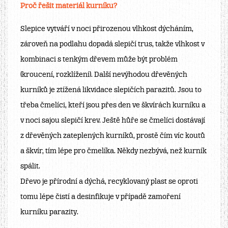
Proč řešit materiál kurníku?
Slepice vytváří v noci přirozenou vlhkost dýcháním,
zároveň na podlahu dopadá slepičí trus, takže vlhkost v
kombinaci s tenkým dřevem může být problém
(kroucení, rozklížení). Další nevýhodou dřevěných
kurníků je ztížená likvidace slepičích parazitů. Jsou to
třeba čmelíci, kteří jsou přes den ve škvírách kurníku a
v noci sajou slepičí krev. Ještě hůře se čmelíci dostávají
z dřevěných zateplených kurníků, prostě čím víc koutů
a škvír, tím lépe pro čmelíka. Někdy nezbývá, než kurník
spálit.
Dřevo je přírodní a dýchá, recyklovaný plast se oproti
tomu lépe čistí a desinfikuje v případě zamoření
kurníku parazity.