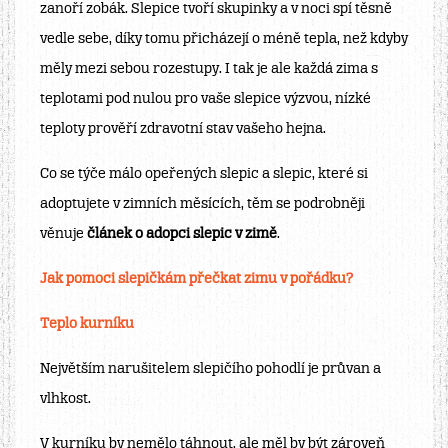
zanoří zobák. Slepice tvoří skupinky a v noci spí těsně
vedle sebe, díky tomu přicházejí o méně tepla, než kdyby
měly mezi sebou rozestupy. I tak je ale každá zima s
teplotami pod nulou pro vaše slepice výzvou, nízké
teploty prověří zdravotní stav vašeho hejna.
Co se týče málo opeřených slepic a slepic, které si
adoptujete v zimních měsících, těm se podrobněji
věnuje
článek o adopci slepic v zimě
.
Jak pomoci slepičkám přečkat zimu v pořádku?
Teplo kurníku
Největším narušitelem slepičího pohodlí je průvan a
vlhkost.
V kurníku by nemělo táhnout, ale měl by být zároveň