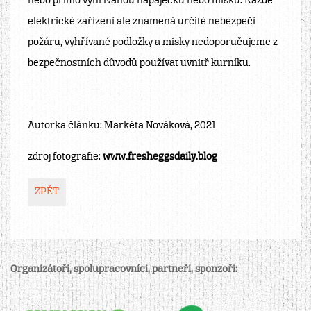
nebo přímo vyhřívanou napáječku nebo misku. Každé
elektrické zařízení ale znamená určité nebezpečí
požáru, vyhřívané podložky a misky nedoporučujeme z
bezpečnostních důvodů používat uvnitř kurníku.
Autorka článku: Markéta Nováková, 2021
zdroj fotografie:
www.fresheggsdaily.blog
ZPĚT
Organizátoři, spolupracovníci, partneři, sponzoři: