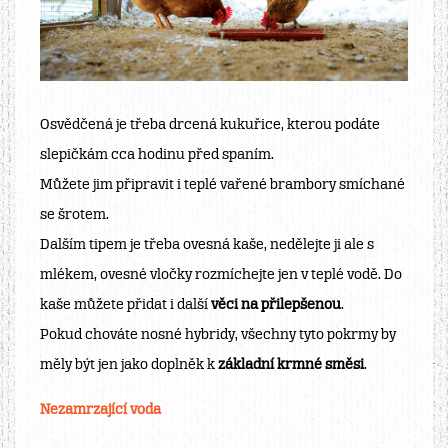
Osvědčená je třeba drcená kukuřice, kterou podáte
slepičkám cca hodinu před spaním.
Můžete jim připravit i teplé vařené brambory smíchané
se šrotem.
Dalším tipem je třeba ovesná kaše, nedělejte ji ale s
mlékem, ovesné vločky rozmíchejte jen v teplé vodě. Do
kaše můžete přidat i další
věci na přilepšenou
.
Pokud chováte nosné hybridy, všechny tyto pokrmy by
měly být jen jako doplněk k
základní krmné směsi
.
Nezamrzající voda