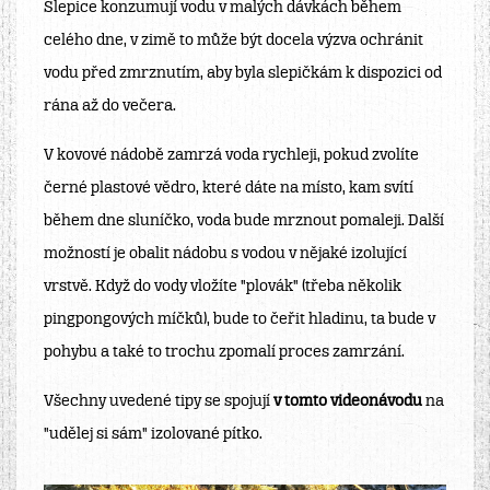
Slepice konzumují vodu v malých dávkách během
celého dne, v zimě to může být docela výzva ochránit
vodu před zmrznutím, aby byla slepičkám k dispozici od
rána až do večera.
V kovové nádobě zamrzá voda rychleji, pokud zvolíte
černé plastové vědro, které dáte na místo, kam svítí
během dne sluníčko, voda bude mrznout pomaleji. Další
možností je obalit nádobu s vodou v nějaké izolující
vrstvě. Když do vody vložíte "plovák" (třeba několik
pingpongových míčků), bude to čeřit hladinu, ta bude v
pohybu a také to trochu zpomalí proces zamrzání.
Všechny uvedené tipy se spojují
v tomto videonávodu
na
"udělej si sám" izolované pítko.