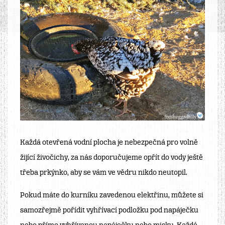
Každá otevřená vodní plocha je nebezpečná pro volně
žijící živočichy, za nás doporučujeme opřít do vody ještě
třeba prkýnko, aby se vám ve vědru nikdo neutopil.
Pokud máte do kurníku zavedenou elektřinu, můžete si
samozřejmě pořídit vyhřívací podložku pod napáječku