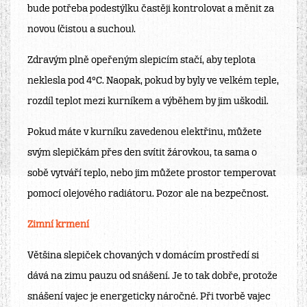
bude potřeba podestýlku častěji kontrolovat a měnit za
novou (čistou a suchou).
Zdravým plně opeřeným slepicím stačí, aby teplota
neklesla pod 4°C. Naopak, pokud by byly ve velkém teple,
rozdíl teplot mezi kurníkem a výběhem by jim uškodil.
Pokud máte v kurníku zavedenou elektřinu, můžete
svým slepičkám přes den svítit žárovkou, ta sama o
sobě vytváří teplo, nebo jim můžete prostor temperovat
pomocí olejového radiátoru. Pozor ale na bezpečnost.
Zimní krmení
Většina slepiček chovaných v domácím prostředí si
dává na zimu pauzu od snášení. Je to tak dobře, protože
snášení vajec je energeticky náročné. Při tvorbě vajec