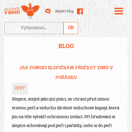
slepičí blog
BLOG
JAK POMOCI SLEPIČKÁM PŘEČKAT ZIMU V
POŘÁDKU
ZPĚT
Slepice, stejně jako jiní ptáci, se chrání před zimou
vrstvou peří a vzduchu (drobné vzduchové kapsy), která
jim na těle vytváří ochrannou izolaci. Při hřadování si
slepice schovávají pod peří i pařátky, nebo si do peří