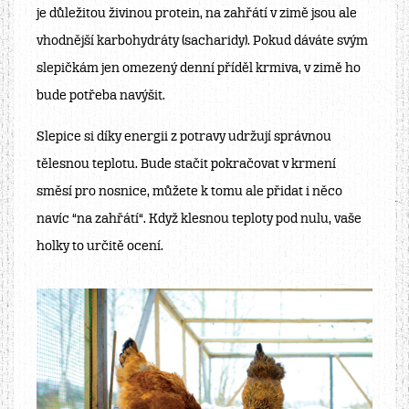
je důležitou živinou protein, na zahřátí v zimě jsou ale
vhodnější karbohydráty (sacharidy). Pokud dáváte svým
slepičkám jen omezený denní příděl krmiva, v zimě ho
bude potřeba navýšit.
Slepice si díky energii z potravy udržují správnou
tělesnou teplotu. Bude stačit pokračovat v krmení
směsí pro nosnice, můžete k tomu ale přidat i něco
navíc “na zahřátí“. Když klesnou teploty pod nulu, vaše
holky to určitě ocení.